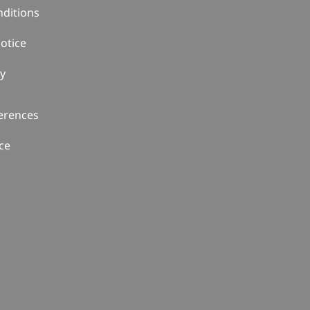
ditions
otice
cy
erences
ce